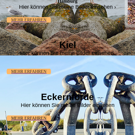
Hamburg
Hier können Sie meine Bilder einsehen ›
MEHR ERFAHREN
Kiel
Hier können Sie meine Bilder einsehen.
MEHR ERFAHREN
Eckernförde
Hier können Sie meine Bilder einsehen
MEHR ERFAHREN