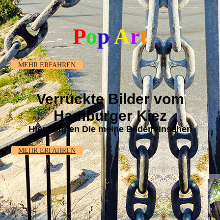
P
o
p
A
r
t
MEHR ERFAHREN
Verrückte Bilder vom
Hamburger Kiez
Hier können Die meine Bilder einsehen
MEHR ERFAHREN