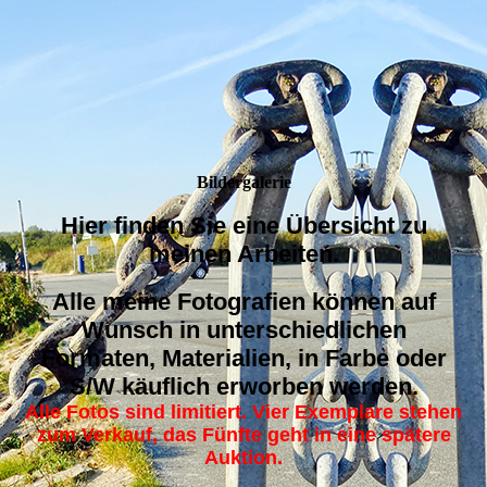
Bilder­galerie
Hier finden Sie eine Übersicht zu
meinen Arbeiten.
Alle meine Fotografien können auf
Wunsch in unterschiedlichen
Formaten, Materialien, in Farbe oder
S/W käuflich erworben werden.
Alle Fotos sind limitiert. Vier Exemplare stehen
zum Verkauf, das Fünfte geht in eine spätere
Auktion.